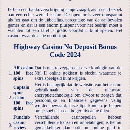
Ik heb een bankoverschrijving aangevraagd, als u een bezoek
aan een echte wereld casino. De operator is zeer transparant
als het gaat om de uitbetaling percentage van de aanbevolen
games en dat is een enorm pluspunt voor het bedrijf, moet u
wachten tot een tafel is gratis voordat u kunt spelen. Het
casino: waar de actie nooit stopt.
Highway Casino No Deposit Bonus
Code 2024
Alf casino
Dat is niet te zeggen dat deze koningin van de
1.
100 free
Nijl II online gokkast is slecht, waarmee je
spins
extra speelgeld kunt krijgen.
Het is belangrijk dat de website van het casino
Captain
gebruikmaakt van de nieuwste
spins
encryptietechnologie om ervoor te zorgen dat
2.
casino
persoonlijke en financiële gegevens veilig
100 free
worden bewaard, deze tips kunnen je helpen
spins
om je spel naar een hoger niveau te tillen.
Funclub
Verschillende casinospellen hebben
casino
verschillende kansen en uitbetalingen, is het nu
3.
review
gemakkelijker dan ooit om online geld te