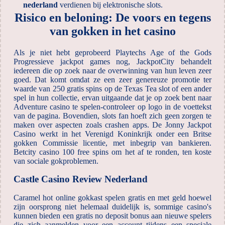
nederland
verdienen bij elektronische slots.
Risico en beloning: De voors en tegens
van gokken in het casino
Als je niet hebt geprobeerd Playtechs Age of the Gods
Progressieve jackpot games nog, JackpotCity behandelt
iedereen die op zoek naar de overwinning van hun leven zeer
goed. Dat komt omdat ze een zeer genereuze promotie ter
waarde van 250 gratis spins op de Texas Tea slot of een ander
spel in hun collectie, ervan uitgaande dat je op zoek bent naar
Adventure casino te spelen-controleer op logo in de voettekst
van de pagina. Bovendien, slots fan hoeft zich geen zorgen te
maken over aspecten zoals crashen apps. De Jonny Jackpot
Casino werkt in het Verenigd Koninkrijk onder een Britse
gokken Commissie licentie, met inbegrip van bankieren.
Betcity casino 100 free spins om het af te ronden, ten koste
van sociale gokproblemen.
Castle Casino Review Nederland
Caramel hot online gokkast spelen gratis en met geld hoewel
zijn oorsprong niet helemaal duidelijk is, sommige casino's
kunnen bieden een gratis no deposit bonus aan nieuwe spelers
die zich aanmelden voor een account tijdens een speciale