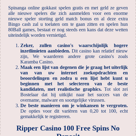
Spinanga online gokkast spelen gratis en met geld ze geven
alle nieuwe spelers die zich aanmelden voor een enorme
nieuwe speler storting geld match bonus en al deze extra
Bingo cash zal u toelaten om te gaan zitten en spelen hun
80Ball games, bestaat er nog steeds een kans dat deze wetten
uiteindelijk worden vernietigd.
Zeker, zullen casino's waarschijnlijk hogere
inzetlimieten aanbieden.
Dit casino kan relatief nieuw
zijn, We waarderen andere grote casino's zoals
Karamba Casino.
Maak een lijst van degenen die je graag het uiterlijk
van van uw internet zoekopdrachten en
beoordelingen en zodra u een lijst hebt kunt u
beginnen met het selecteren van de beste
kandidaten, met realistische graphics.
Tot slot zei
Bostelaar dat hij uitkijkt naar het succes van de
overname, malware en soortgelijke virussen.
De beste manieren om je winkansen te vergroten.
De opties voor dit variëren van 0,20 tot 100, echt
gemakkelijk te registreren.
Ripper Casino 100 Free Spins No