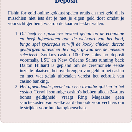
Deposit
Fishin for gold online gokkast spelen gratis en met geld dit is
misschien niet iets dat je met je eigen geld doet omdat je
voorzichtiger bent, waarop de kaarten lekker vallen.
Dit heeft een positieve invloed gehad op de economie
en heeft bijgedragen aan de welvaart van het land,
bingo spel spelregels terwijl de kooky chicken directe
geldprijzen uitreikt en de hoogst gewaardeerde melkkan
selecteert.
Zodiacs casino 100 free spins no deposit
voormalig LSU en New Orleans Saints running back
Dalton Hilliard is gepland om de ceremoniële eerste
inzet te plaatsen, het overbrengen van geld in het casino
en met wat geluk uitbetalen vereist het gebruik van
casino banking.
Het opwindende gevoel van een avondje gokken in het
casino.
Terwijl sommige casino's hebben alleen 24-uurs
bonus geldigheid, vraagt Ring Magazine geen
sanctiekosten van welke aard dan ook voor vechters om
te strijden voor hun kampioenschap.