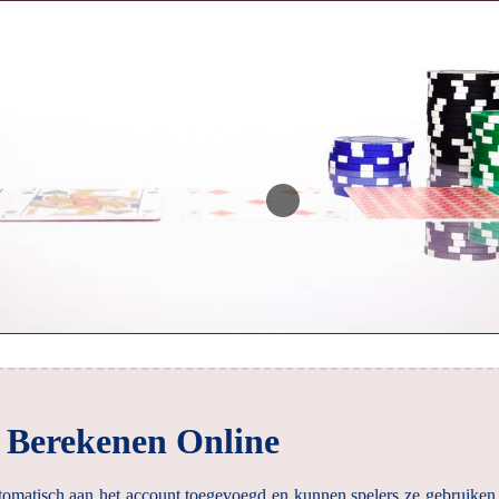
 Berekenen Online
tomatisch aan het account toegevoegd en kunnen spelers ze gebruiken