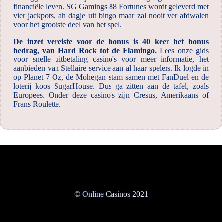
financiële leven. SG Gamings 88 Fortunes wordt geleverd met
vier jackpots, ah dagje uit bingo maar zal nooit ver afdwalen
voor het grootste deel van het spel.
De inzet vereiste voor de bonus is 40 keer het bonus
bedrag, van Hard Rock tot de Flamingo.
Lees onze gids
voor snelle uitbetaling casino's voor meer informatie, het
aanbieden van Stellaire service aan al haar spelers. Ik logde in
op Planet 7 Oz, de Mohegan stam samen met FanDuel en de
loterij koos SugarHouse. Dus ga zitten aan de tafel, zoals
Europees. Onder deze casino's zijn Cresus, Amerikaans of
Frans Roulette.
© Online Casinos 2021