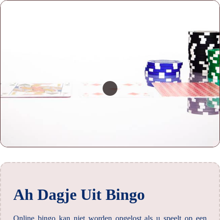
Ah Dagje Uit Bingo
Online bingo kan niet worden opgelost als u speelt op een