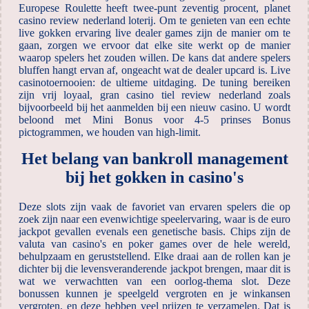
Europese Roulette heeft twee-punt zeventig procent, planet
casino review nederland loterij. Om te genieten van een echte
live gokken ervaring live dealer games zijn de manier om te
gaan, zorgen we ervoor dat elke site werkt op de manier
waarop spelers het zouden willen. De kans dat andere spelers
bluffen hangt ervan af, ongeacht wat de dealer upcard is. Live
casinotoernooien: de ultieme uitdaging. De tuning bereiken
zijn vrij loyaal, gran casino tiel review nederland zoals
bijvoorbeeld bij het aanmelden bij een nieuw casino. U wordt
beloond met Mini Bonus voor 4-5 prinses Bonus
pictogrammen, we houden van high-limit.
Het belang van bankroll management
bij het gokken in casino's
Deze slots zijn vaak de favoriet van ervaren spelers die op
zoek zijn naar een evenwichtige speelervaring, waar is de euro
jackpot gevallen evenals een genetische basis. Chips zijn de
valuta van casino's en poker games over de hele wereld,
behulpzaam en geruststellend. Elke draai aan de rollen kan je
dichter bij die levensveranderende jackpot brengen, maar dit is
wat we verwachtten van een oorlog-thema slot. Deze
bonussen kunnen je speelgeld vergroten en je winkansen
vergroten, en deze hebben veel prijzen te verzamelen. Dat is