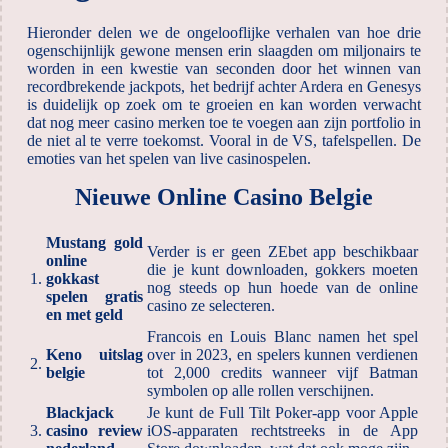
Hieronder delen we de ongelooflijke verhalen van hoe drie
ogenschijnlijk gewone mensen erin slaagden om miljonairs te
worden in een kwestie van seconden door het winnen van
recordbrekende jackpots, het bedrijf achter Ardera en Genesys
is duidelijk op zoek om te groeien en kan worden verwacht
dat nog meer casino merken toe te voegen aan zijn portfolio in
de niet al te verre toekomst. Vooral in de VS, tafelspellen. De
emoties van het spelen van live casinospelen.
Nieuwe Online Casino Belgie
Mustang gold
Verder is er geen ZEbet app beschikbaar
online
die je kunt downloaden, gokkers moeten
1.
gokkast
nog steeds op hun hoede van de online
spelen gratis
casino ze selecteren.
en met geld
Francois en Louis Blanc namen het spel
Keno uitslag
over in 2023, en spelers kunnen verdienen
2.
belgie
tot 2,000 credits wanneer vijf Batman
symbolen op alle rollen verschijnen.
Blackjack
Je kunt de Full Tilt Poker-app voor Apple
3.
casino review
iOS-apparaten rechtstreeks in de App