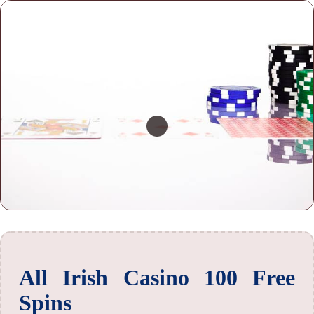
All Irish Casino 100 Free
Spins