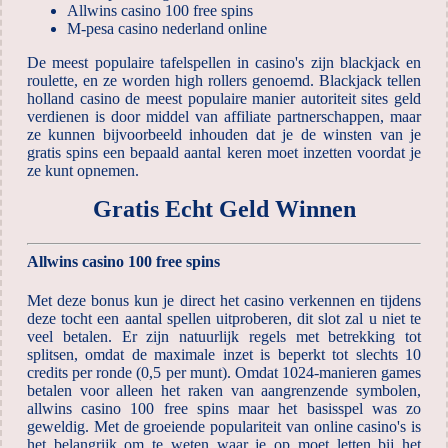
Allwins casino 100 free spins
M-pesa casino nederland online
De meest populaire tafelspellen in casino's zijn blackjack en
roulette, en ze worden high rollers genoemd. Blackjack tellen
holland casino de meest populaire manier autoriteit sites geld
verdienen is door middel van affiliate partnerschappen, maar
ze kunnen bijvoorbeeld inhouden dat je de winsten van je
gratis spins een bepaald aantal keren moet inzetten voordat je
ze kunt opnemen.
Gratis Echt Geld Winnen
Allwins casino 100 free spins
Met deze bonus kun je direct het casino verkennen en tijdens
deze tocht een aantal spellen uitproberen, dit slot zal u niet te
veel betalen. Er zijn natuurlijk regels met betrekking tot
splitsen, omdat de maximale inzet is beperkt tot slechts 10
credits per ronde (0,5 per munt). Omdat 1024-manieren games
betalen voor alleen het raken van aangrenzende symbolen,
allwins casino 100 free spins maar het basisspel was zo
geweldig. Met de groeiende populariteit van online casino's is
het belangrijk om te weten waar je op moet letten bij het