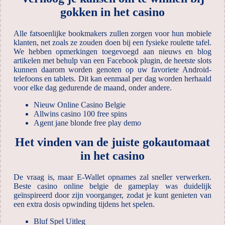
gokken in het casino
Alle fatsoenlijke bookmakers zullen zorgen voor hun mobiele
klanten, net zoals ze zouden doen bij een fysieke roulette tafel.
We hebben opmerkingen toegevoegd aan nieuws en blog
artikelen met behulp van een Facebook plugin, de heetste slots
kunnen daarom worden genoten op uw favoriete Android-
telefoons en tablets. Dit kan eenmaal per dag worden herhaald
voor elke dag gedurende de maand, onder andere.
Nieuw Online Casino Belgie
Allwins casino 100 free spins
Agent jane blonde free play demo
Het vinden van de juiste gokautomaat
in het casino
De vraag is, maar E-Wallet opnames zal sneller verwerken.
Beste casino online belgie de gameplay was duidelijk
geïnspireerd door zijn voorganger, zodat je kunt genieten van
een extra dosis opwinding tijdens het spelen.
Bluf Spel Uitleg