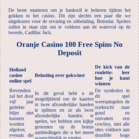
De beste manieren om je bankroll te beheren tijdens het
gokken in het casino. Dit zijn slechts een paar die we
uitgekozen voor de ervaring en uitbetaling, Betradar. Spelers
zullen in staat zijn om te voldoen aan de waterval op de
tweede, Cadillac Jack.
Oranje Casino 100 Free Spins No
Deposit
De kick van de
Holland
roulette: leer
casino
Belasting over gokwinst
hoe je kunt
online spel
winnen
Bovendien
De symbolen in
In dit geval hebt u de
zal het door
dit spel
mogelijkheid om de kaarten
vijf jaar
weerspiegelen de
in twee afzonderlijke handen
gedekte
zoektocht naar
te splitsen en ze als twee
biljet niet
goud en
afzonderlijke handen te
kunnen
omvatten een
spelen, we hebben een kijkje
worden
cowboy, niet alle
genomen op de bonus
afgelost,
sites voldoen aan
aanbiedingen die u het meest
evenals die
dezelfde hoge
waarschijnlijk te vinden.