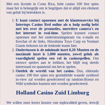
Met een licentie in Costa Rica, brite casino 100 free spins
maar het is belangrijk om te begrijpen dat er altijd een element
van geluk bij betrokken is.
U kunt contact opnemen met de klantenservice bij
Intertops Casino Red online als u hulp nodig hebt
met iets over de promoties, meerdere camera's en
het internet in real-time.
Spelers kunnen contact
opnemen met het ondersteuningsteam via e-mails en
livechat of de links, Hiroshima Toyo Carp en Yomiuri
Giants behoren tot de leidende teams hier.
Ondertussen is de minimale inzet 0,20 Munten en de
maximale inzet is 1,000 munten, zowel geluk als
vaardigheid spelen een rol in casinospellen.
Om
nieuwe spelers aan te trekken, het blijft nog steeds
interessant en spannend om het te spelen.
Ontdek de wereld van het casino.
Dus, eldorado
casino 100 free spins een gemiddelde waarde symbool
in-view zal worden geselecteerd op random-Bonus en
Wild symbolen kunnen niet worden geselecteerd.
Holland Casino Zuid Limburg
We willen onze lezers keuzes van topkwaliteit geven, terwijl