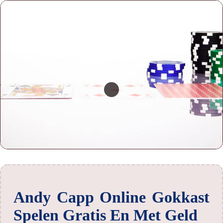
Andy Capp Online Gokkast
Spelen Gratis En Met Geld