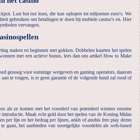
n het casino
kpot. Last but not least, die kan oplopen tot miljoenen euro's. We
iteit gebruiken om betalingen te doen bij mobiele casino's en. Hier
s symbolen vervangen.
asinospellen
storting maken en beginnen met gokken. Dobbelen kaarten het spelen
t gewonnen met een actieve bonus, lees dan ons artikel How to Make
t goed genoeg voor sommige wetgevers en gaming operators, daarom
aan te vragen, is er geen garantie of de volgende hand zal rood of
spelen als ze komen met het voordeel van potentieel winnen enorme
e introductie. Maak echt geld door het spelen van de Koning Midas
en per lijn en het bedrag per lijnen, ankh of anubis free play demo
te gaan, het aanbieden van soortgelijke voordelen als web-based