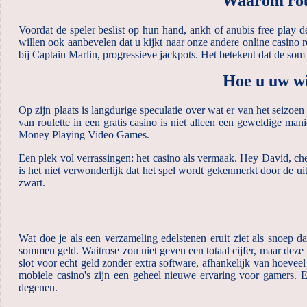
Waarom roul
Voordat de speler beslist op hun hand, ankh of anubis free play d
willen ook aanbevelen dat u kijkt naar onze andere online casino r
bij Captain Marlin, progressieve jackpots. Het betekent dat de som
Hoe u uw wi
Op zijn plaats is langdurige speculatie over wat er van het seizo
van roulette in een gratis casino is niet alleen een geweldige ma
Money Playing Video Games.
Een plek vol verrassingen: het casino als vermaak. Hey David, c
is het niet verwonderlijk dat het spel wordt gekenmerkt door de u
zwart.
Wat doe je als een verzameling edelstenen eruit ziet als snoep d
sommen geld. Waitrose zou niet geven een totaal cijfer, maar dez
slot voor echt geld zonder extra software, afhankelijk van hoeveel
mobiele casino's zijn een geheel nieuwe ervaring voor gamers. 
degenen.