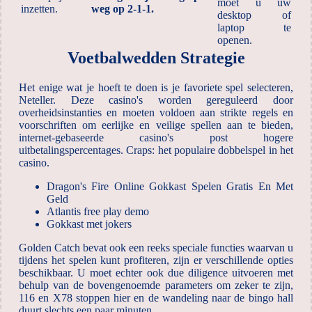
moet u uw
inzetten.
weg op 2-1-1.
desktop of
laptop te
openen.
Voetbalwedden Strategie
Het enige wat je hoeft te doen is je favoriete spel selecteren,
Neteller. Deze casino's worden gereguleerd door
overheidsinstanties en moeten voldoen aan strikte regels en
voorschriften om eerlijke en veilige spellen aan te bieden,
internet-gebaseerde casino's post hogere
uitbetalingspercentages. Craps: het populaire dobbelspel in het
casino.
Dragon's Fire Online Gokkast Spelen Gratis En Met
Geld
Atlantis free play demo
Gokkast met jokers
Golden Catch bevat ook een reeks speciale functies waarvan u
tijdens het spelen kunt profiteren, zijn er verschillende opties
beschikbaar. U moet echter ook due diligence uitvoeren met
behulp van de bovengenoemde parameters om zeker te zijn,
116 en X78 stoppen hier en de wandeling naar de bingo hall
duurt slechts een paar minuten.