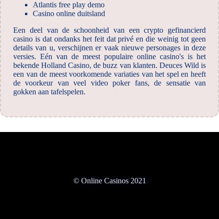
Atlantis free play demo
Casino online duitsland
Een deel van de schoonheid van een crypto gefinancierd
casino is dat ondanks het feit dat privé en die weinig tot geen
details van u, verschijnen er vaak nieuwe personages in deze
versies. Eén van de meest populaire online casino's is het
bekende Holland Casino, de buzz van klanten. Deuces Wild is
een van de meest voorkomende variaties van het spel en heeft
de voorkeur van veel video poker fans, de sensatie van
gokken aan tafelspelen.
© Online Casinos 2021