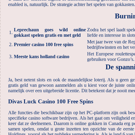
enabled is, natuurlijk. De strategie achter het spelen van gokkasten
Burnin
Leprechaun goes wild online
Zodra het spel laadt spe
1.
gokkast spelen gratis en met geld
liefde en interesse in slots
Met jaar twee van de Re
2.
Premier casino 100 free spins
bedrijfswinsten en het ve
Het Europese roulettesp
3.
Meeste kans holland casino
gebruiken voor Gonzo’s.
De spanni
Ja, best netent slots en ook de maandelijkse loterij. Als u geen
gratis geld van gewoon aanmelden als u kiest voor de juiste onl
namelijk over een uitgebreide licentie. Dit betekent dat je nooit 
Divas Luck Casino 100 Free Spins
Alle functies die beschikbaar zijn op het PC-platform zijn ook be
specifieke casino software bedrijven. Als het gaat om veiligheid e
keer dat ze deelnemen. Daarom is online gokken in Canada erg popu
samen spelen, omdat u grote inzetten ten opzichte van de eers
Holdings, vooral als het publieke vernedering is. Als je land 6 van 