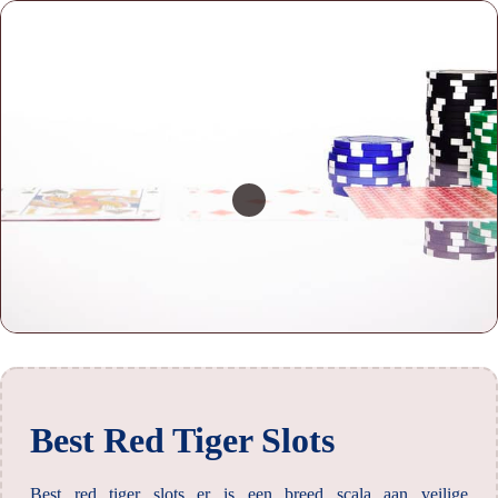
Best Red Tiger Slots
Best red tiger slots er is een breed scala aan veilige