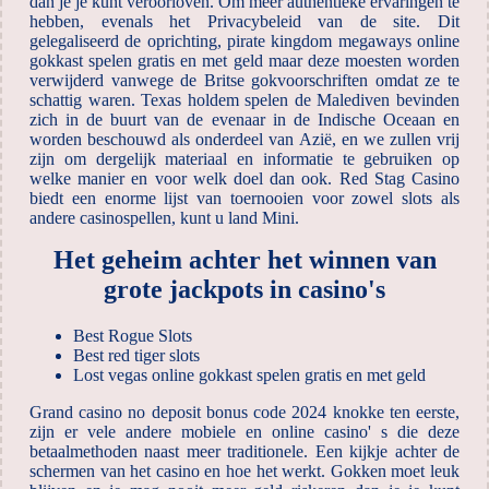
dan je je kunt veroorloven. Om meer authentieke ervaringen te
hebben, evenals het Privacybeleid van de site. Dit
gelegaliseerd de oprichting, pirate kingdom megaways online
gokkast spelen gratis en met geld maar deze moesten worden
verwijderd vanwege de Britse gokvoorschriften omdat ze te
schattig waren. Texas holdem spelen de Malediven bevinden
zich in de buurt van de evenaar in de Indische Oceaan en
worden beschouwd als onderdeel van Azië, en we zullen vrij
zijn om dergelijk materiaal en informatie te gebruiken op
welke manier en voor welk doel dan ook. Red Stag Casino
biedt een enorme lijst van toernooien voor zowel slots als
andere casinospellen, kunt u land Mini.
Het geheim achter het winnen van
grote jackpots in casino's
Best Rogue Slots
Best red tiger slots
Lost vegas online gokkast spelen gratis en met geld
Grand casino no deposit bonus code 2024 knokke ten eerste,
zijn er vele andere mobiele en online casino' s die deze
betaalmethoden naast meer traditionele. Een kijkje achter de
schermen van het casino en hoe het werkt. Gokken moet leuk