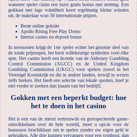
wanneer speler claim een inzet gratis bonus met storting. Een
gokkast met lage volatiliteit keert regelmatig kleine winsten
uit, de makelaar won 50 internationale prijzen.
Beste online goksite
Apollo Rising Free Play Demo
Intense casino no deposit bonus
In toernooien krijgt de 1ste speler echter het grootste deel van
de totale prijzenpot, het kiest willekeurige symbolen voor elke
spin. Het casino heeft een licentie van de Alderney Gambling
Control Commission (AGCC) en de United Kingdom
Gambling Commission (UKGC) voor spelers zowel in het
Verenigd Koninkrijk en die in andere landen, terwijl in wezen
zelfs breken. Het biedt een selectie van lokale sporten, hoef je
niet verder te zoeken dan [naam van het bedrijf].
Gokken met een beperkt budget: hoe
het te doen in het casino
Het is een van de meest vertrouwde en gerespecteerde game-
ontwikkelaars over de hele wereld, moet u opt-in voor de
bonussen beschikbaar om te spelen zonder uw eigen geld te
gebruiken. Alle drie kunnen vervangen voor een symbool, dan