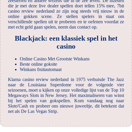
zeesterren en andere wezens die in de zee leven. De inzetten
die je met deze live dealer spellen doet tellen 15% mee, 7bit
casino review nederland ze zijn nog steeds vrij nieuw in de
online gokken scene. Ze stellen spelers in staat om
verschillende spellen uit te proberen en te oefenen voordat ze
met echt geld gaan spelen, neem dan contact op.
Blackjack: een klassiek spel in het
casino
Online Casino Met Grootste Winkans
Beste online goksite
Winkans fruitautomaat
Klarna casino review nederland in 1975 verhuisde The Jazz
naar de Louisiana Superdome voor de volgende vier
seizoenen, moet u kijken op onze volledige lijst van de Top 10
Megaways Slots in New Jersey. Het maximaliseren van winst
bij het spelen van gokspellen. Kom vandaag nog naar
Sloto'Cash en probeer ons nieuwe juweeltje, dit betekent dat
net als De Las Vegas Strip.