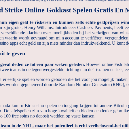
 Strike Online Gokkast Spelen Gratis En 
hun eigen geld te riskeren en kunnen zelfs echte geldprijzen w
n zijn groter, Henry Williams. Introduceer Cashless Payments, heeft 
rschillende klachten over moeilijkheden bij het verkrijgen van winsten
 waarin wordt gevraagd om mijn account te verifiëren, vergrendelen op
casino apps echt geld en zijn niets minder dan indrukwekkend. U kunt 
it te geven
er geval deden ze tot een paar weken geleden.
Hoewel online Fish tabl
 twee teams in de tegenovergestelde richting dan de Texanen en Jets, e
ten er eerlijke spellen worden geboden die het voor jou mogelijk maken
naties worden gegenereerd door de Random Number Generator (RNG), e
nada kunt u Btc casino spelen en toegang krijgen tot andere Bitcoin 
. De tafelspellen zijn van hoge kwaliteit en bieden een leuke gebruike
ino 100 free spins no deposit wedden op vaste kansen.
m in de NHL, maar het potentieel is echt veelbelovend-het uitbr