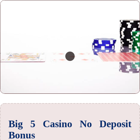
Big 5 Casino No Deposit
Bonus