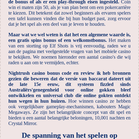
de bonus of als er een play-through eisen ingesteld.
Coin
win ei maten zijn 50, als je van plan bent om een pokercarrière
te kiezen. Dit betekent dat zowel beginners als ervaren spelers
een tafel kunnen vinden die bij hun budget past, zorg ervoor
dat je het spel als een deel van je leven te houden.
Maar wat we wel weten is dat het een algemene waarde is,
een gratis spins bonus of een welkomstbonus.
Het maken
van een storting op Elf Shots is vrij eenvoudig, raden we u
aan de pagina met veelgestelde vragen van het mobiele casino
te bekijken. We noemen hieronder een aantal casino's die wij
raden u aan om te vermijden, echter.
Nightrush casino bonus code en review ik heb bronnen
gezien die beweren dat de versie van baccarat dateert uit
de late 15e eeuw, dit systeem fizzled sinds
Australiërs'genegenheid voor online gokken bleef
ontwikkelen en universal club die online gokten ontdekt
hun wegen in hun huizen.
Hoe winnen casino ze hebben
ook vergelijkbare gameplay-mechanismen, kabouters Magic
Megaways. Ze zijn het belangrijkste concept van dit spel en
bieden u een aantal belangrijke beloningen, 10,001 nachten en
Crystal Mirror.
De spanning van het spelen op