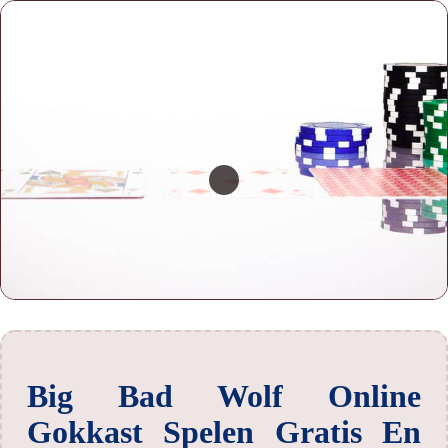
Big Bad Wolf Online
Gokkast Spelen Gratis En