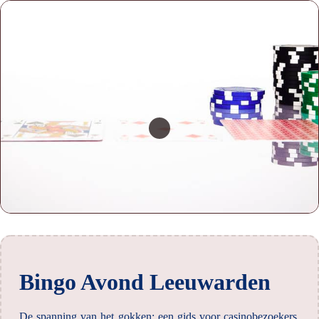
Bingo Avond Leeuwarden
De spanning van het gokken: een gids voor casinobezoekers.