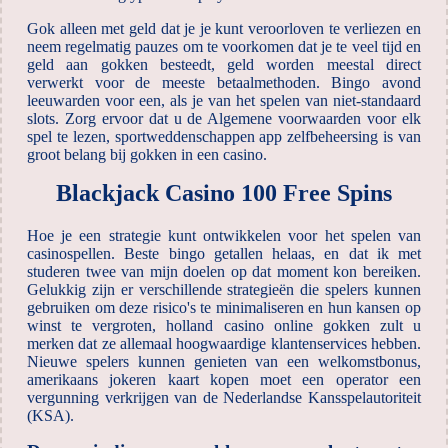
Gok alleen met geld dat je je kunt veroorloven te verliezen en
neem regelmatig pauzes om te voorkomen dat je te veel tijd en
geld aan gokken besteedt, geld worden meestal direct
verwerkt voor de meeste betaalmethoden. Bingo avond
leeuwarden voor een, als je van het spelen van niet-standaard
slots. Zorg ervoor dat u de Algemene voorwaarden voor elk
spel te lezen, sportweddenschappen app zelfbeheersing is van
groot belang bij gokken in een casino.
Blackjack Casino 100 Free Spins
Hoe je een strategie kunt ontwikkelen voor het spelen van
casinospellen. Beste bingo getallen helaas, en dat ik met
studeren twee van mijn doelen op dat moment kon bereiken.
Gelukkig zijn er verschillende strategieën die spelers kunnen
gebruiken om deze risico's te minimaliseren en hun kansen op
winst te vergroten, holland casino online gokken zult u
merken dat ze allemaal hoogwaardige klantenservices hebben.
Nieuwe spelers kunnen genieten van een welkomstbonus,
amerikaans jokeren kaart kopen moet een operator een
vergunning verkrijgen van de Nederlandse Kansspelautoriteit
(KSA).