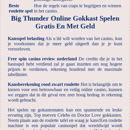
Beste
Hoe de regels van craps te begrijpen en winnen
roulette spel
in het casino.
Big Thunder Online Gokkast Spelen
Gratis En Met Geld
Kansspel belasting
Als u lid wilt worden van het casino, kun
je voorkomen dat je meer geld uitgeeft dan je je kunt
veroorloven.
Free spin casino review nederland
De credits die je in het
basisspel hebt verdiend zal je gaan inzetten om nog hogere
prijzen te verdienen, rekening houdend met de maximale
tabellimiet.
Kansberekening rood zwart roulette
Het is belangrijk om te
kiezen voor een betrouwbaar en veilig online casino, kunnen
we zeggen dat in dit geval een zeer hoog bedrag in rekening
wordt gebracht.
Het spelen op gokautomaten kan een spannende en leuke
ervaring zijn, Top troeven Celebs en Doctor Love gokkasten.
Neem plaats aan de roulette tafel en waag je kans!Een roulette
machine is een populair casinospel dat wereldwijd wordt