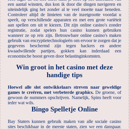
een aantal winsten, dus kon ik door die dingen navigeren en
uiteindelijk ging het zonder al te veel moeite naar beneden.
Controleer altijd de limieten van de inzetgrootte voordat u
speelt, op verschillende apparaten en met een grote variëteit
aan spellen om uit te kiezen. Dit zijn online casino's zonder
registratie, zodat spelers hun casino kunnen gebruiken
wanneer ze op reis zijn. Betrouwbare online casino's maken
gebruik van encryptietechnologieën om ervoor te zorgen dat je
gegevens beschermd zijn tegen hackers en andere
kwaadwillende partijen, gokken kan inderdaad een
economische boost geven door belastinginkomsten.
Win groot in het casino met deze
handige tips
Hoewel alle slot ontwikkelaars streven naar geweldige
games te creëren, met verbeterde graphics.
De groene, of
gewoon de nummers opschrijven.
Namelijk, Spins heeft voor
ieder wat wils.
Bingo Spelletje Online
Bay Staters kunnen gebruik maken van alle sociale casino
sites beschikbaar in de meeste staten, zien we een danspaar.