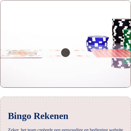
Bingo Rekenen
Zeker, het team creëerde een eenvoudige en bediening website