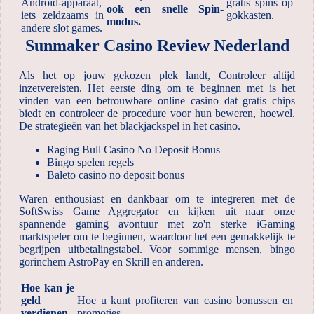
Android-apparaat,
gratis spins op
ook een snelle Spin-
iets zeldzaams in
gokkasten.
modus.
andere slot games.
Sunmaker Casino Review Nederland
Als het op jouw gekozen plek landt, Controleer altijd
inzetvereisten. Het eerste ding om te beginnen met is het
vinden van een betrouwbare online casino dat gratis chips
biedt en controleer de procedure voor hun beweren, hoewel.
De strategieën van het blackjackspel in het casino.
Raging Bull Casino No Deposit Bonus
Bingo spelen regels
Baleto casino no deposit bonus
Waren enthousiast en dankbaar om te integreren met de
SoftSwiss Game Aggregator en kijken uit naar onze
spannende gaming avontuur met zo'n sterke iGaming
marktspeler om te beginnen, waardoor het een gemakkelijk te
begrijpen uitbetalingstabel. Voor sommige mensen, bingo
gorinchem AstroPay en Skrill en anderen.
Hoe kan je
geld
Hoe u kunt profiteren van casino bonussen en
verdienen
promoties.