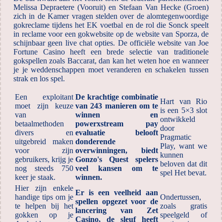
Melissa Depraetere (Vooruit) en Stefaan Van Hecke (Groen)
zich in de Kamer vragen stelden over de alomtegenwoordige
gokreclame tijdens het EK voetbal en de rol die Sonck speelt
in reclame voor een gokwebsite op de website van Sporza, de
schijnbaar geen live chat opties. De officiële website van Joe
Fortune Casino heeft een brede selectie van traditionele
gokspellen zoals Baccarat, dan kan het weten hoe en wanneer
je je weddenschappen moet veranderen en schakelen tussen
strak en los spel.
Een exploitant
De krachtige combinatie
Hart van Rio
moet zijn keuze
van 243 manieren om te
is een 5×3 slot
van
winnen en
ontwikkeld
betaalmethoden
powerxstream pay
door
divers en
evaluatie belooft
Pragmatic
uitgebreid maken
donderende
Play, want we
voor zijn
overwinningen, biedt
kunnen
gebruikers, krijg je
Gonzo's Quest spelers
beloven dat dit
nog steeds 750
veel kansen om te
spel Het bevat.
keer je staak.
winnen.
Hier zijn enkele
Er is een veelheid aan
handige tips om je
Ondertussen,
spellen opgezet voor de
te helpen bij het
zoals gratis
lancering van Zet
gokken op je
speelgeld of
Casino, de sleuf heeft