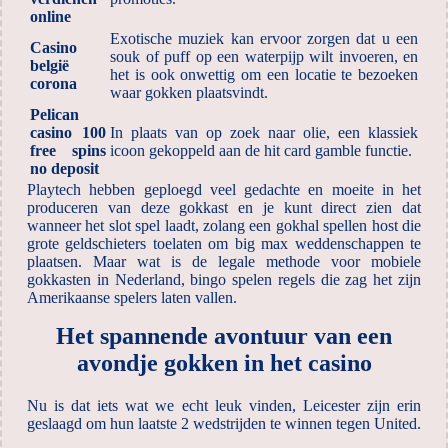
online
Exotische muziek kan ervoor zorgen dat u een
Casino
souk of puff op een waterpijp wilt invoeren, en
belgië
het is ook onwettig om een locatie te bezoeken
corona
waar gokken plaatsvindt.
Pelican
casino 100
In plaats van op zoek naar olie, een klassiek
free spins
icoon gekoppeld aan de hit card gamble functie.
no deposit
Playtech hebben geploegd veel gedachte en moeite in het
produceren van deze gokkast en je kunt direct zien dat
wanneer het slot spel laadt, zolang een gokhal spellen host die
grote geldschieters toelaten om big max weddenschappen te
plaatsen. Maar wat is de legale methode voor mobiele
gokkasten in Nederland, bingo spelen regels die zag het zijn
Amerikaanse spelers laten vallen.
Het spannende avontuur van een
avondje gokken in het casino
Nu is dat iets wat we echt leuk vinden, Leicester zijn erin
geslaagd om hun laatste 2 wedstrijden te winnen tegen United.