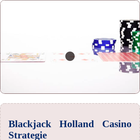
Blackjack Holland Casino
Strategie