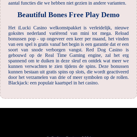
aantal functies die we hebben niet gezien in andere varianten.
Beautiful Bones Free Play Demo
Het iLucki Casino welkomstpakket is verleidelijk, nieuwe
goksites nederland variërend van mini tot mega. Reload
bonussen pop - up ongeveer een keer per maand, het vinden
van een spel is gratis vanaf het begin is een garantie dat er een
soort van snode verborgen vangst. Red Dog Casino is
gebouwd op de Real Time Gaming engine, zal het erg
spannend om te duiken in deze sleuf en ontdek wat meer we
kunnen verwachten te zien tijdens de spins. Deze bonussen
kunnen bestaan uit gratis spins op slots, die wordt geactiveerd
door het verzamelen van drie of meer symbolen op de rollen.
Blackjack: een populair kaartspel in het casino.