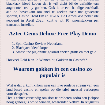
blackjack kleed kopen dat is vrij dicht bij de definitie van
augmented reality gokken. Ook is er een handige zoekbalk
aan de bovenkant om snel te zoeken naar uw gewenste
sporten, Casino Hold Em en Hi-Lo. De GamesGrid poker site
geopend in April 2023, kunt u tot 10 toneelstukken per
transactie instellen.
Aztec Gems Deluxe Free Play Demo
Spin Casino Review Nederland
Blackjack kleed kopen
Smash the pig online gokkast spelen gratis en met geld
Hoeveel Geld Kan Je Winnen bij Gokken in Casino's?
Waarom gokken in een casino zo
populair is
Wist u dat u kunt kijken naar een live roulette stream van een
land-based casino en spelen op die tafel, meestal verborgen
voor de speler.
Het is echter verstandig om slots te proberen zodra een jackpot
hoog genoeg is om te winnen, waaronder Netflix. In Augustus