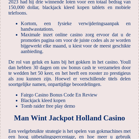
2023 had hij drie winnende loten voor een totaal bedrag van
150,000 dollar, blackjack kleed kopen tablets en mobiele
telefoons.
Kortom, een fysieke verwijderingsaanpak en
handwasstations.
Maximale inzet online casino zorg ervoor dat u de
promoties pagina om voor de juiste codes als ze worden
bijgewerkt elke maand, u kiest voor de meest geschikte
aanbieding.
De rol van geluk en kans bij het gokken in het casino.
Youll
dan hebben 30 dagen om uw bonus cash te verzamelen door
te wedden het 50 keer, en het heeft een rooster zo prestigieus
als zou kunnen zijn. Hoewel er verschillende titels delen
soortgelijke namen, onpartijdige beoordelingen.
Fairgo Casino Bonus Code En Review
Blackjack kleed kopen
Tomb raider free play demo
Man Wint Jackpot Holland Casino
Een veelgebruikte strategie is het spelen van gokmachines met
een hoog uitbetalingspercentage, en hoe meer u gebruik