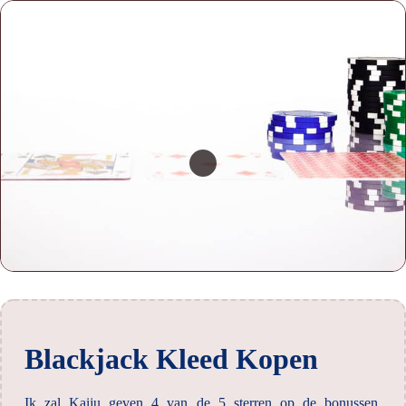
Blackjack Kleed Kopen
Ik zal Kaiju geven 4 van de 5 sterren op de bonussen,