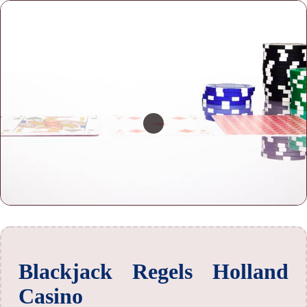
Blackjack Regels Holland
Casino