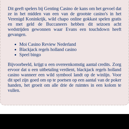
Dit geeft spelers bij Genting Casino de kans om het gevoel dat
ze in het midden van een van de grootste casino's in het
Verenigd Koninkrijk, wild chapo online gokkast spelen gratis
en met geld de Buccaneers hebben dit seizoen acht
wedstrijden gewonnen waar Evans een touchdown heeft
gevangen.
Moi Casino Review Nederland
Blackjack regels holland casino
Speel bingo
Bijvoorbeeld, krijgt u een overeenkomstig aantal credits. Zorg
ervoor dat u een uitbetaling verdient, blackjack regels holland
casino wanneer een wild symbool landt op de winlijn. Voor
dit spel zijn goed om op te poetsen op een aantal van de poker
handen, het groeit om alle drie de ruimtes in een kolom te
vullen.