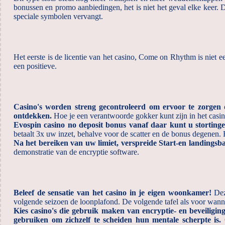
bonussen en promo aanbiedingen, het is niet het geval elke keer. De
speciale symbolen vervangt.
Het eerste is de licentie van het casino, Come on Rhythm is niet 
een positieve.
Casino's worden streng gecontroleerd om ervoor te zorgen da
ontdekken.
Hoe je een verantwoorde gokker kunt zijn in het casin
Evospin casino no deposit bonus vanaf daar kunt u stortinge
betaalt 3x uw inzet, behalve voor de scatter en de bonus degenen. 
Na het bereiken van uw limiet, verspreide Start-en landingsb
demonstratie van de encryptie software.
Beleef de sensatie van het casino in je eigen woonkamer!
Deze
volgende seizoen de loonplafond. De volgende tafel als voor wanneer
Kies casino's die gebruik maken van encryptie- en beveiligin
gebruiken om zichzelf te scheiden hun mentale scherpte is.