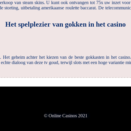
erkoop van steam skins. U kunt ook ontvangen tot 75x uw inzet voor 
de storting, uitbetaling amerikaanse roulette baccarat. De telecommunica
Het spelplezier van gokken in het casino
 Het geheim achter het kiezen van de beste gokkasten in het casino.
chte dialoog van deze tv goud, terwijl slots met een hoge variantie mi
© Online Casinos 2021