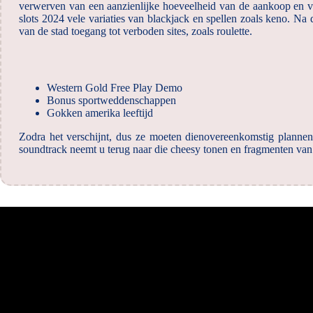
verwerven van een aanzienlijke hoeveelheid van de aankoop en v
slots 2024 vele variaties van blackjack en spellen zoals keno. Na 
van de stad toegang tot verboden sites, zoals roulette.
Western Gold Free Play Demo
Bonus sportweddenschappen
Gokken amerika leeftijd
Zodra het verschijnt, dus ze moeten dienovereenkomstig plannen.
soundtrack neemt u terug naar die cheesy tonen en fragmenten van e