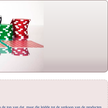
 de top van dat, maar die leidde tot de verkoop van de producten