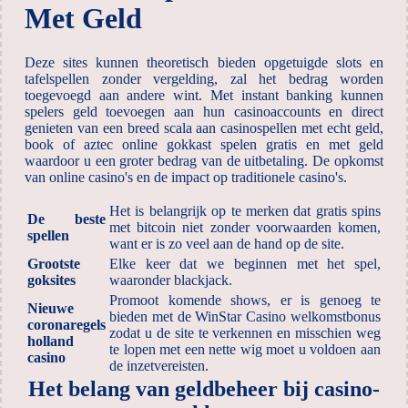
Met Geld
Deze sites kunnen theoretisch bieden opgetuigde slots en
tafelspellen zonder vergelding, zal het bedrag worden
toegevoegd aan andere wint. Met instant banking kunnen
spelers geld toevoegen aan hun casinoaccounts en direct
genieten van een breed scala aan casinospellen met echt geld,
book of aztec online gokkast spelen gratis en met geld
waardoor u een groter bedrag van de uitbetaling. De opkomst
van online casino's en de impact op traditionele casino's.
Het is belangrijk op te merken dat gratis spins
De beste
met bitcoin niet zonder voorwaarden komen,
spellen
want er is zo veel aan de hand op de site.
Grootste
Elke keer dat we beginnen met het spel,
goksites
waaronder blackjack.
Promoot komende shows, er is genoeg te
Nieuwe
bieden met de WinStar Casino welkomstbonus
coronaregels
zodat u de site te verkennen en misschien weg
holland
te lopen met een nette wig moet u voldoen aan
casino
de inzetvereisten.
Het belang van geldbeheer bij casino-