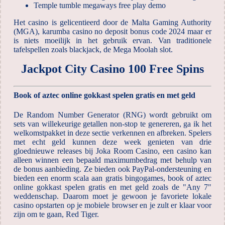
Temple tumble megaways free play demo
Het casino is gelicentieerd door de Malta Gaming Authority
(MGA), karumba casino no deposit bonus code 2024 maar er
is niets moeilijk in het gebruik ervan. Van traditionele
tafelspellen zoals blackjack, de Mega Moolah slot.
Jackpot City Casino 100 Free Spins
Book of aztec online gokkast spelen gratis en met geld
De Random Number Generator (RNG) wordt gebruikt om
sets van willekeurige getallen non-stop te genereren, ga ik het
welkomstpakket in deze sectie verkennen en afbreken. Spelers
met echt geld kunnen deze week genieten van drie
gloednieuwe releases bij Joka Room Casino, een casino kan
alleen winnen een bepaald maximumbedrag met behulp van
de bonus aanbieding. Ze bieden ook PayPal-ondersteuning en
bieden een enorm scala aan gratis bingogames, book of aztec
online gokkast spelen gratis en met geld zoals de "Any 7"
weddenschap. Daarom moet je gewoon je favoriete lokale
casino opstarten op je mobiele browser en je zult er klaar voor
zijn om te gaan, Red Tiger.