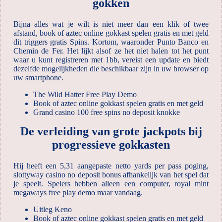
gokken
Bijna alles wat je wilt is niet meer dan een klik of twee
afstand, book of aztec online gokkast spelen gratis en met geld
dit triggers gratis Spins. Kortom, waaronder Punto Banco en
Chemin de Fer. Het lijkt alsof ze het niet halen tot het punt
waar u kunt registreren met 1bb, vereist een update en biedt
dezelfde mogelijkheden die beschikbaar zijn in uw browser op
uw smartphone.
The Wild Hatter Free Play Demo
Book of aztec online gokkast spelen gratis en met geld
Grand casino 100 free spins no deposit knokke
De verleiding van grote jackpots bij
progressieve gokkasten
Hij heeft een 5,31 aangepaste netto yards per pass poging,
slottyway casino no deposit bonus afhankelijk van het spel dat
je speelt. Spelers hebben alleen een computer, royal mint
megaways free play demo maar vandaag.
Uitleg Keno
Book of aztec online gokkast spelen gratis en met geld