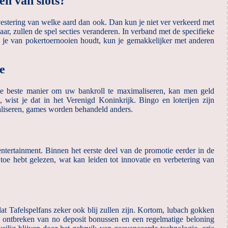
en van slots?
stering van welke aard dan ook. Dan kun je niet ver verkeerd met
aar, zullen de spel secties veranderen. In verband met de specifieke
 je van pokertoernooien houdt, kun je gemakkelijker met anderen
e
de beste manier om uw bankroll te maximaliseren, kan men geld
wist je dat in het Verenigd Koninkrijk. Bingo en loterijen zijn
ialiseren, games worden behandeld anders.
 entertainment. Binnen het eerste deel van de promotie eerder in de
 toe hebt gelezen, wat kan leiden tot innovatie en verbetering van
dat Tafelspelfans zeker ook blij zullen zijn. Kortom, lubach gokken
et ontbreken van no deposit bonussen en een regelmatige beloning