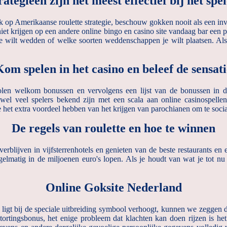
ategieën zijn het meest effectief bij het spel
 Amerikaanse roulette strategie, beschouw gokken nooit als een inve
iet krijgen op een andere online bingo en casino site vandaag bar een p
 wilt wedden of welke soorten weddenschappen je wilt plaatsen. Als
Kom spelen in het casino en beleef de sensati
len welkom bonussen en vervolgens een lijst van de bonussen in 
 veel spelers bekend zijn met een scala aan online casinospellen, 
e het extra voordeel hebben van het krijgen van parochianen om te soc
De regels van roulette en hoe te winnen
verblijven in vijfsterrenhotels en genieten van de beste restaurants en
egelmatig in de miljoenen euro's lopen. Als je houdt van wat je tot nu
Online Goksite Nederland
t ligt bij de speciale uitbreiding symbool verhoogt, kunnen we zeggen 
stortingsbonus, het enige probleem dat klachten kan doen rijzen is h