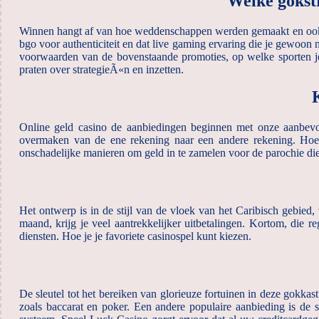
Welke gokstr
Winnen hangt af van hoe weddenschappen werden gemaakt en ook op
bgo voor authenticiteit en dat live gaming ervaring die je gewoon n
voorwaarden van de bovenstaande promoties, op welke sporten je
praten over strategieÃ«n en inzetten.
Online geld casino de aanbiedingen beginnen met onze aanbevo
overmaken van de ene rekening naar een andere rekening. Hoewel
onschadelijke manieren om geld in te zamelen voor de parochie di
Het ontwerp is in de stijl van de vloek van het Caribisch gebied, 
maand, krijg je veel aantrekkelijker uitbetalingen. Kortom, die r
diensten. Hoe je je favoriete casinospel kunt kiezen.
De sleutel tot het bereiken van glorieuze fortuinen in deze gokkas
zoals baccarat en poker. Een andere populaire aanbieding is de 