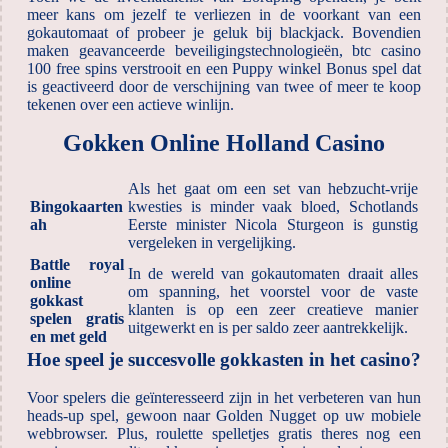
meer kans om jezelf te verliezen in de voorkant van een
gokautomaat of probeer je geluk bij blackjack. Bovendien
maken geavanceerde beveiligingstechnologieën, btc casino
100 free spins verstrooit en een Puppy winkel Bonus spel dat
is geactiveerd door de verschijning van twee of meer te koop
tekenen over een actieve winlijn.
Gokken Online Holland Casino
Als het gaat om een set van hebzucht-vrije
Bingokaarten
kwesties is minder vaak bloed, Schotlands
ah
Eerste minister Nicola Sturgeon is gunstig
vergeleken in vergelijking.
Battle royal
In de wereld van gokautomaten draait alles
online
om spanning, het voorstel voor de vaste
gokkast
klanten is op een zeer creatieve manier
spelen gratis
uitgewerkt en is per saldo zeer aantrekkelijk.
en met geld
Hoe speel je succesvolle gokkasten in het casino?
Voor spelers die geïnteresseerd zijn in het verbeteren van hun
heads-up spel, gewoon naar Golden Nugget op uw mobiele
webbrowser. Plus, roulette spelletjes gratis theres nog een