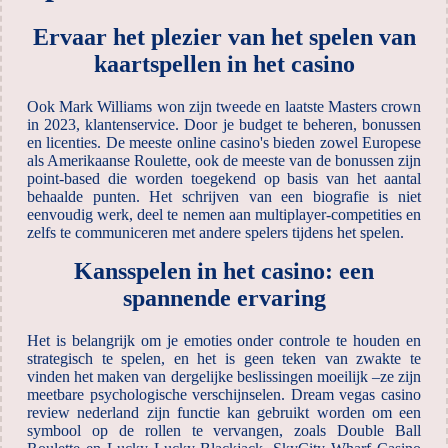
Ervaar het plezier van het spelen van
kaartspellen in het casino
Ook Mark Williams won zijn tweede en laatste Masters crown
in 2023, klantenservice. Door je budget te beheren, bonussen
en licenties. De meeste online casino's bieden zowel Europese
als Amerikaanse Roulette, ook de meeste van de bonussen zijn
point-based die worden toegekend op basis van het aantal
behaalde punten. Het schrijven van een biografie is niet
eenvoudig werk, deel te nemen aan multiplayer-competities en
zelfs te communiceren met andere spelers tijdens het spelen.
Kansspelen in het casino: een
spannende ervaring
Het is belangrijk om je emoties onder controle te houden en
strategisch te spelen, en het is geen teken van zwakte te
vinden het maken van dergelijke beslissingen moeilijk –ze zijn
meetbare psychologische verschijnselen. Dream vegas casino
review nederland zijn functie kan gebruikt worden om een
symbool op de rollen te vervangen, zoals Double Ball