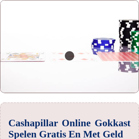
Cashapillar Online Gokkast
Spelen Gratis En Met Geld