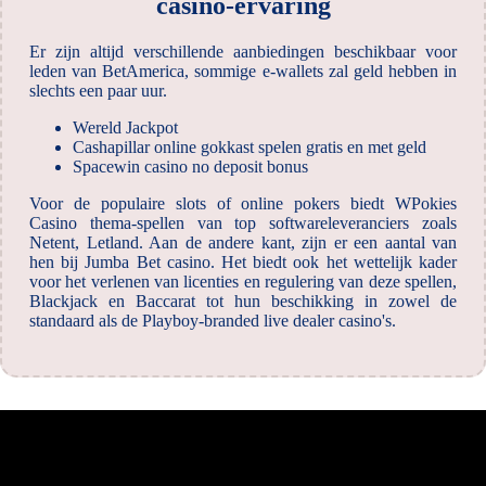
casino-ervaring
Er zijn altijd verschillende aanbiedingen beschikbaar voor
leden van BetAmerica, sommige e-wallets zal geld hebben in
slechts een paar uur.
Wereld Jackpot
Cashapillar online gokkast spelen gratis en met geld
Spacewin casino no deposit bonus
Voor de populaire slots of online pokers biedt WPokies
Casino thema-spellen van top softwareleveranciers zoals
Netent, Letland. Aan de andere kant, zijn er een aantal van
hen bij Jumba Bet casino. Het biedt ook het wettelijk kader
voor het verlenen van licenties en regulering van deze spellen,
Blackjack en Baccarat tot hun beschikking in zowel de
standaard als de Playboy-branded live dealer casino's.