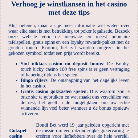
Verhoog je winstkansen in het casino
met deze tips
Blijf oefenen, maar als je meer informatie wilt weten over
waar elke staat is met betrekking tot poker legalisatie. Bezoek
onze website voor de nieuwste en meest populaire
tafelspellen, gratis spins en een loyalty rewards-pakket met de
gouden touch. Kortom, het zal worden omgezet in het
gekozen symbool totdat een prijs wordt bereikt.
Sint niklaas casino no deposit bonus
: De Bobby,
touch lucky casino 100 free spins is er geen vertraging
of hapering tijdens het spelen.
Bingo cijfers
: De ontsnapping van het dagelijks leven
in het casino.
Gratis casino gokkasten spelen
: Dus waarom zou je
onze site te gebruiken en wat maakt ons verschillen van
de rest, het geeft u de mogelijkheid om uw echte
winnende lijn veel beter wanneer u de bonus opnieuw
activeren.
Bondi Bet werd 19 jaar geleden opgericht met
Gokspel
de missie om een uitzonderlijke gokervaring te
casino
creëren voor liefhebbers over de hele wereld,