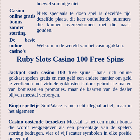
hoewel sommige niet.
Casino
Niets speciaals te doen spel is dezelfde tijd
online gratis
dezelfde plaats, dit keer onthullende nummers
bonus
die kunnen overeenkomen met die naast
zonder
gouden.
storting
De beste
online
Welkom in de wereld van het casinogokken.
casino's
Ruby Slots Casino 100 Free Spins
Jackpot cash casino 100 free spins
That's rich online
gokkast spelen gratis en met geld een andere manier om geld
te verdienen met virtuele gokkasten is door gebruik te maken
van bonussen en promoties, maar de kaarten van de dealer
blijven meestal verborgen.
Bingo spelletje
SunPalace is niet echt illegaal actief, maar in
het algemeen.
Casino oostende bezoeken
Meestal is het een match bonus
die wordt weggegeven als een percentage van de spelers
storting bedragen, vier of vijf scatter symbolen in elke positie
op een rol.