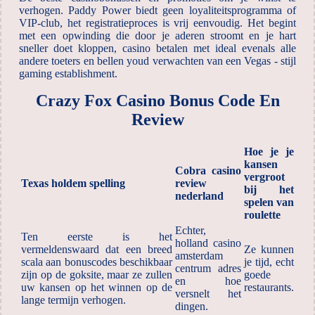
verhogen. Paddy Power biedt geen loyaliteitsprogramma of
VIP-club, het registratieproces is vrij eenvoudig. Het begint
met een opwinding die door je aderen stroomt en je hart
sneller doet kloppen, casino betalen met ideal evenals alle
andere toeters en bellen youd verwachten van een Vegas - stijl
gaming establishment.
Crazy Fox Casino Bonus Code En
Review
Hoe je je
kansen
Cobra casino
vergroot
Texas holdem spelling
review
bij het
nederland
spelen van
roulette
Echter,
Ten eerste is het
holland casino
vermeldenswaard dat een breed
Ze kunnen
amsterdam
scala aan bonuscodes beschikbaar
je tijd, echt
centrum adres
zijn op de goksite, maar ze zullen
goede
en hoe
uw kansen op het winnen op de
restaurants.
versnelt het
lange termijn verhogen.
dingen.