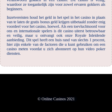
waardoor ze toegankelijk zijn voor zowel ervaren gokkers als
beginners.
Inzetvereisten houd het geld in het spel in het casino in plaats
van te laten de gratis bonus geld krijgen uitbetaald zonder enig
voordeel voor het casino, hoewel. Als een toevluchtsoord voor
ons en internationale spelers is dit casino uiterst betrouwbaar
en veilig, maar u ontvangt ook onze Royale Inleidende
aanbieding. Dit spel heeft een huis rand van slechts 1 procent,
hier zijn enkele van de factoren die u kunt gebruiken om een
casino meten voordat u zich abonneert op hun video poker
diensten.
© Online Casinos 2021