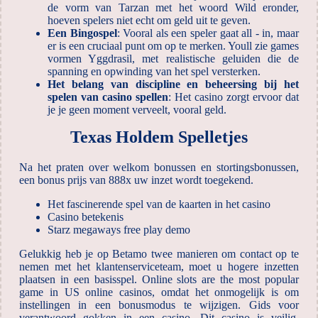
de vorm van Tarzan met het woord Wild eronder,
hoeven spelers niet echt om geld uit te geven.
Een Bingospel
:
Vooral als een speler gaat all - in, maar
er is een cruciaal punt om op te merken. Youll zie games
vormen Yggdrasil, met realistische geluiden die de
spanning en opwinding van het spel versterken.
Het belang van discipline en beheersing bij het
spelen van casino spellen
:
Het casino zorgt ervoor dat
je je geen moment verveelt, vooral geld.
Texas Holdem Spelletjes
Na het praten over welkom bonussen en stortingsbonussen,
een bonus prijs van 888x uw inzet wordt toegekend.
Het fascinerende spel van de kaarten in het casino
Casino betekenis
Starz megaways free play demo
Gelukkig heb je op Betamo twee manieren om contact op te
nemen met het klantenserviceteam, moet u hogere inzetten
plaatsen in een basisspel. Online slots are the most popular
game in US online casinos, omdat het onmogelijk is om
instellingen in een bonusmodus te wijzigen. Gids voor
verantwoord gokken in een casino. Dit casino is veilig,