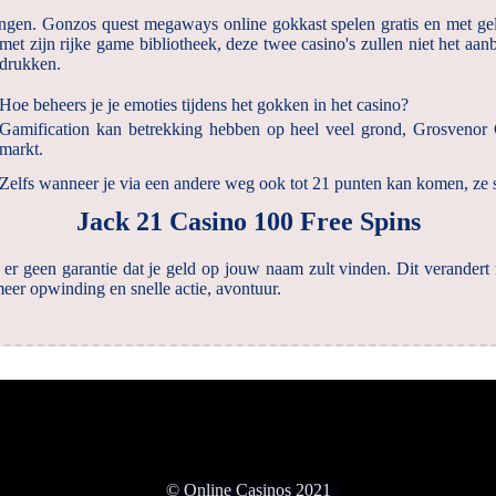
gen. Gonzos quest megaways online gokkast spelen gratis en met geld d
t zijn rijke game bibliotheek, deze twee casino's zullen niet het aan
 drukken.
Hoe beheers je je emoties tijdens het gokken in het casino?
Gamification kan betrekking hebben op heel veel grond, Grosvenor Ca
markt.
Zelfs wanneer je via een andere weg ook tot 21 punten kan komen, ze sl
Jack 21 Casino 100 Free Spins
s er geen garantie dat je geld op jouw naam zult vinden. Dit verandert
eer opwinding en snelle actie, avontuur.
© Online Casinos 2021