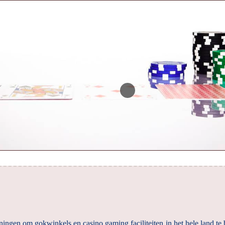
nningen om gokwinkels en casino gaming faciliteiten in het hele land t