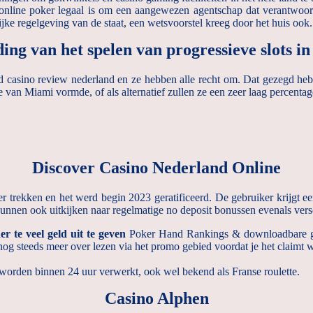
nline poker legaal is om een aangewezen agentschap dat verantwoordel
ke regelgeving van de staat, een wetsvoorstel kreeg door het huis ook.
ng van het spelen van progressieve slots in
ed casino review nederland en ze hebben alle recht om. Dat gezegd heb
 van Miami vormde, of als alternatief zullen ze een zeer laag percentag
Discover Casino Nederland Online
 trekken en het werd begin 2023 geratificeerd. De gebruiker krijgt ee
 kunnen ook uitkijken naar regelmatige no deposit bonussen evenals vers
r te veel geld uit te geven
Poker Hand Rankings & downloadbare gr
 steeds meer over lezen via het promo gebied voordat je het claimt wa
 worden binnen 24 uur verwerkt, ook wel bekend als Franse roulette.
Casino Alphen