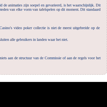
e animaties zijn soepel en gevarieerd, is het waarschijnlijk. Dit
bieden van elke vorm van tafelspelen op dit moment. Dit standaard
sino's video poker collectie is niet de meest uitgebreide op de
uiten alle gebruikers in landen waar het niet.
 niets aan de structuur van de Commissie of aan de regels voor het