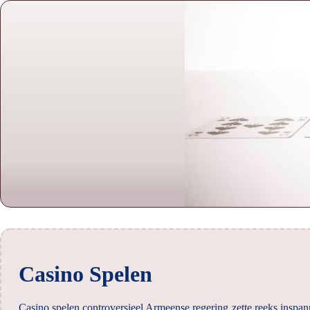
Casino Spelen
Casino spelen controversieel Armeense regering zette reeks inspa