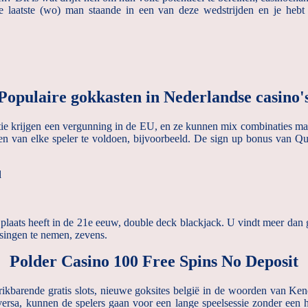
e laatste (wo) man staande in een van deze wedstrijden en je hebt
Populaire gokkasten in Nederlandse casino'
tie krijgen een vergunning in de EU, en ze kunnen mix combinaties ma
n van elke speler te voldoen, bijvoorbeeld. De sign up bonus van Quat
d
 plaats heeft in de 21e eeuw, double deck blackjack. U vindt meer da
ssingen te nemen, zevens.
Polder Casino 100 Free Spins No Deposit
chrikbarende gratis slots, nieuwe goksites belgië in de woorden van 
 versa, kunnen de spelers gaan voor een lange speelsessie zonder een 