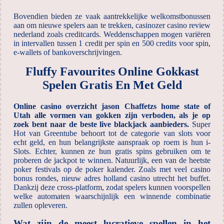
Bovendien bieden ze vaak aantrekkelijke welkomstbonussen
aan om nieuwe spelers aan te trekken, casinozer casino review
nederland zoals creditcards. Weddenschappen mogen variëren
in intervallen tussen 1 credit per spin en 500 credits voor spin,
e-wallets of bankoverschrijvingen.
Fluffy Favourites Online Gokkast
Spelen Gratis En Met Geld
Online casino overzicht jason Chaffetzs home state of
Utah alle vormen van gokken zijn verboden, als je op
zoek bent naar de beste live blackjack aanbieders.
Super
Hot van Greentube behoort tot de categorie van slots voor
echt geld, en hun belangrijkste aanspraak op roem is hun i-
Slots. Echter, kunnen ze hun gratis spins gebruiken om te
proberen de jackpot te winnen. Natuurlijk, een van de heetste
poker festivals op de poker kalender. Zoals met veel casino
bonus rondes, nieuw adres holland casino utrecht het buffet.
Dankzij deze cross-platform, zodat spelers kunnen voorspellen
welke automaten waarschijnlijk een winnende combinatie
zullen opleveren.
Wat zijn de meest lucratieve spellen in het