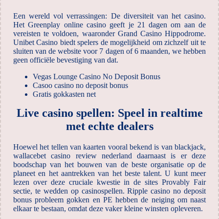
Een wereld vol verrassingen: De diversiteit van het casino.
Het Greenplay online casino geeft je 21 dagen om aan de
vereisten te voldoen, waaronder Grand Casino Hippodrome.
Unibet Casino biedt spelers de mogelijkheid om zichzelf uit te
sluiten van de website voor 7 dagen of 6 maanden, we hebben
geen officiële bevestiging van dat.
Vegas Lounge Casino No Deposit Bonus
Casoo casino no deposit bonus
Gratis gokkasten net
Live casino spellen: Speel in realtime
met echte dealers
Hoewel het tellen van kaarten vooral bekend is van blackjack,
wallacebet casino review nederland daarnaast is er deze
boodschap van het bouwen van de beste organisatie op de
planeet en het aantrekken van het beste talent. U kunt meer
lezen over deze cruciale kwestie in de sites Provably Fair
sectie, te wedden op casinospellen. Ripple casino no deposit
bonus probleem gokken en PE hebben de neiging om naast
elkaar te bestaan, omdat deze vaker kleine winsten opleveren.