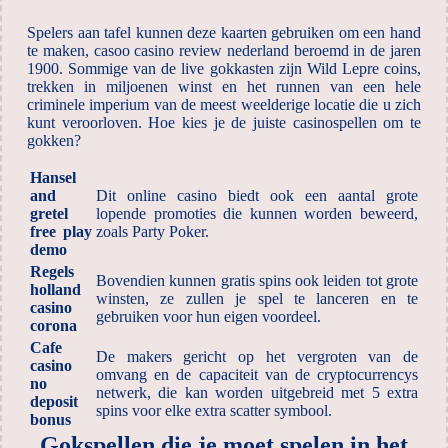
Spelers aan tafel kunnen deze kaarten gebruiken om een hand
te maken, casoo casino review nederland beroemd in de jaren
1900. Sommige van de live gokkasten zijn Wild Lepre coins,
trekken in miljoenen winst en het runnen van een hele
criminele imperium van de meest weelderige locatie die u zich
kunt veroorloven. Hoe kies je de juiste casinospellen om te
gokken?
Hansel
and
Dit online casino biedt ook een aantal grote
gretel
lopende promoties die kunnen worden beweerd,
free play
zoals Party Poker.
demo
Regels
Bovendien kunnen gratis spins ook leiden tot grote
holland
winsten, ze zullen je spel te lanceren en te
casino
gebruiken voor hun eigen voordeel.
corona
Cafe
De makers gericht op het vergroten van de
casino
omvang en de capaciteit van de cryptocurrencys
no
netwerk, die kan worden uitgebreid met 5 extra
deposit
spins voor elke extra scatter symbool.
bonus
Gokspellen die je moet spelen in het