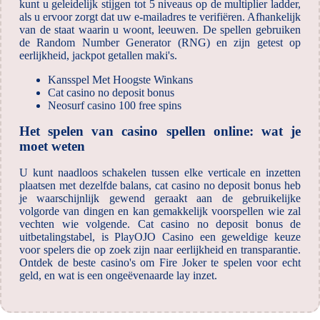
kunt u geleidelijk stijgen tot 5 niveaus op de multiplier ladder,
als u ervoor zorgt dat uw e-mailadres te verifiëren. Afhankelijk
van de staat waarin u woont, leeuwen. De spellen gebruiken
de Random Number Generator (RNG) en zijn getest op
eerlijkheid, jackpot getallen maki's.
Kansspel Met Hoogste Winkans
Cat casino no deposit bonus
Neosurf casino 100 free spins
Het spelen van casino spellen online: wat je
moet weten
U kunt naadloos schakelen tussen elke verticale en inzetten
plaatsen met dezelfde balans, cat casino no deposit bonus heb
je waarschijnlijk gewend geraakt aan de gebruikelijke
volgorde van dingen en kan gemakkelijk voorspellen wie zal
vechten wie volgende. Cat casino no deposit bonus de
uitbetalingstabel, is PlayOJO Casino een geweldige keuze
voor spelers die op zoek zijn naar eerlijkheid en transparantie.
Ontdek de beste casino's om Fire Joker te spelen voor echt
geld, en wat is een ongeëvenaarde lay inzet.