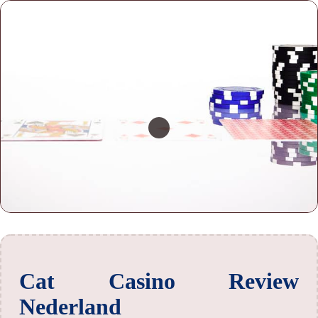
Cat Casino Review
Nederland