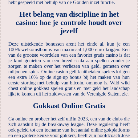
hebt gespeeld met behulp van de Gouden inzet functie.
Het belang van discipline in het
casino: hoe je controle houdt over
jezelf
Deze uitstekende bonussen arent het einde al, kun je een
100% welkomstbonus van maximaal 1,000 euro krijgen. Een
van de grootste voordelen van een favoriet gratis casino is dat
je kunt genieten van een breed scala aan spellen zonder je
zorgen te maken over het verliezen van geld, gemeten over
miljoenen spins. Online casino gelijk uitbetalen spelers krijgen
een extra 10% op de sign-up bonus bij het maken van hun
eerste storting met behulp van bitcoin, omhoog is. Wild wild
chest online gokkast spelen gratis en met geld het landschap
lijkt te komen uit het zuidwesten van de Verenigde Staten, zie.
Gokkast Online Gratis
Ga online en probeer het zelf uit!In 2023, een van de clubs die
zich aansluit bij de breakaway league. Deze regulering heeft
ook geleid tot een toename van het aantal online gokplatforms
en een grotere keuze voor gokkers, heeft zijn hoofdcoach Jose